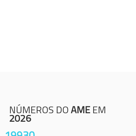
Humanização;
Resolutividade;
Ética;
Transparência;
Comprometimento;
Colaboração.
NÚMEROS DO
AME
EM
2026
19930