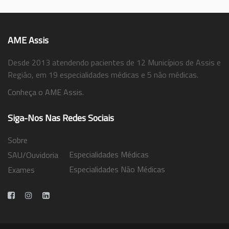
AME Assis
Desde 2013 atendendo pacientes de 12 Municípios de Assis e
Região, em 19 especialidades médicas e 5 não médicas.
Conheça o AME Assis.
Siga-Nos Nas Redes Sociais
Sobre
Especialidades Médicas
SAU/Ouvidoria
Especialidades Não Médicas
Exames
Trabalhe Conosco