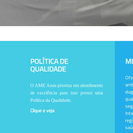
POLÍTICA DE
M
QUALIDADE
Of
amb
O AME Assis prioriza um atendimento
dia
de excelência para isso possui uma
qu
Política da Qualidade.
se
Clique e veja
Int
reg
saú