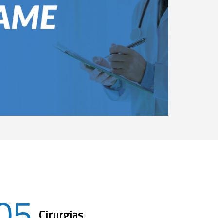
05
Cirurgias