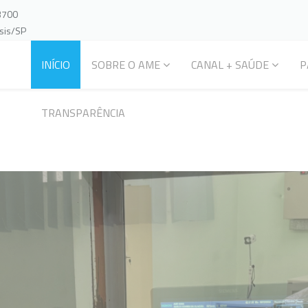
-3700
ssis/SP
INÍCIO
SOBRE O AME
CANAL + SAÚDE
P
TRANSPARÊNCIA