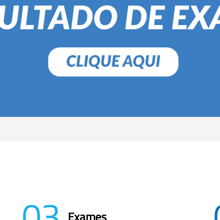
03
Exames