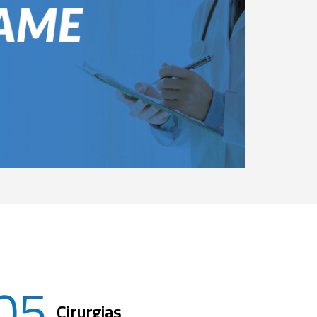
05
Cirurgias