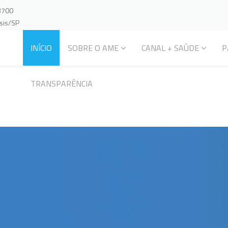
-3700
ssis/SP
INÍCIO
SOBRE O AME
CANAL + SAÚDE
P
TRANSPARÊNCIA