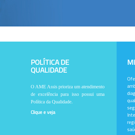
POLÍTICA DE
M
QUALIDADE
Of
amb
O AME Assis prioriza um atendimento
dia
de excelência para isso possui uma
qu
Política da Qualidade.
se
Clique e veja
Int
reg
saú