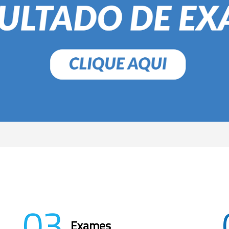
03
Exames