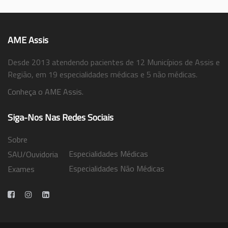
AME Assis
Desde 2013 atendendo pacientes de 12 Municípios de Assis e
Região, em 19 especialidades médicas e 5 não médicas.
Conheça o AME Assis.
Siga-Nos Nas Redes Sociais
Sobre
Especialidades Médicas
SAU/Ouvidoria
Especialidades Não Médicas
Exames
Trabalhe Conosco