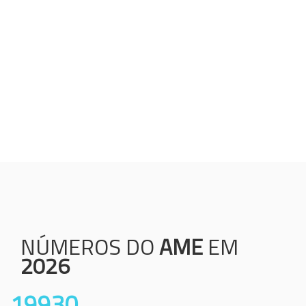
Humanização;
Resolutividade;
Ética;
Transparência;
Comprometimento;
Colaboração.
NÚMEROS DO
AME
EM
2026
19930