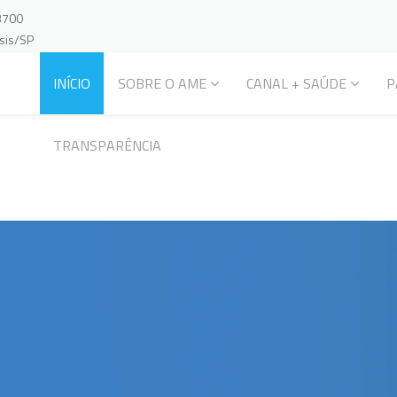
-3700
ssis/SP
INÍCIO
SOBRE O AME
CANAL + SAÚDE
P
TRANSPARÊNCIA