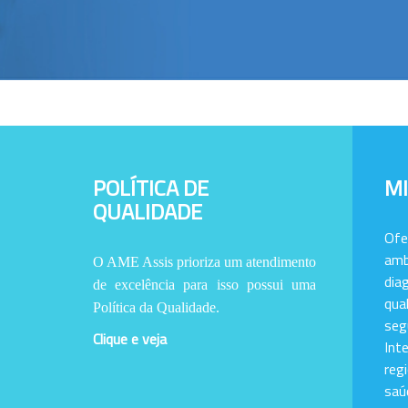
POLÍTICA DE
M
QUALIDADE
Of
amb
O AME Assis prioriza um atendimento
dia
de excelência para isso possui uma
qu
Política da Qualidade.
se
Clique e veja
Int
reg
saú