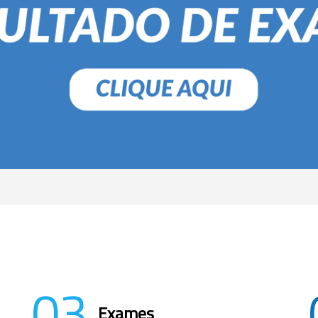
03
Exames