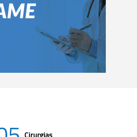
05
Cirurgias