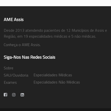
AME Assis
Desde 2013 atendendo pacientes de 12 Municípios de Assis e
Região, em 19 especialidades médicas e 5 não médicas.
Conheça o AME Assis.
Siga-Nos Nas Redes Sociais
Sobre
Especialidades Médicas
SAU/Ouvidoria
Especialidades Não Médicas
Exames
Trabalhe Conosco