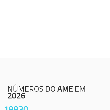
Humanização;
Resolutividade;
Ética;
Transparência;
Comprometimento;
Colaboração.
NÚMEROS DO
AME
EM
2026
19930