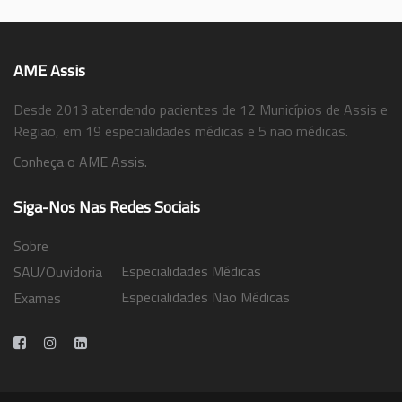
AME Assis
Desde 2013 atendendo pacientes de 12 Municípios de Assis e
Região, em 19 especialidades médicas e 5 não médicas.
Conheça o AME Assis.
Siga-Nos Nas Redes Sociais
Sobre
Especialidades Médicas
SAU/Ouvidoria
Especialidades Não Médicas
Exames
Trabalhe Conosco