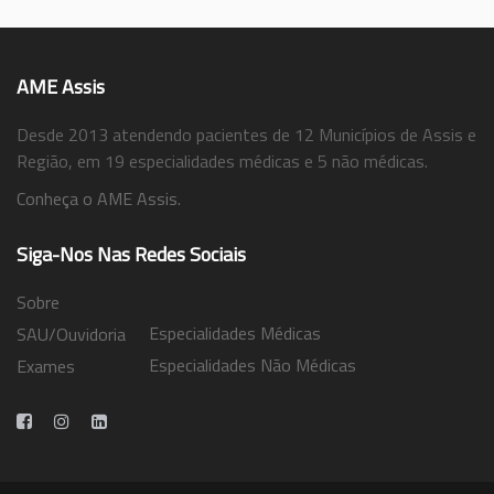
AME Assis
Desde 2013 atendendo pacientes de 12 Municípios de Assis e
Região, em 19 especialidades médicas e 5 não médicas.
Conheça o AME Assis.
Siga-Nos Nas Redes Sociais
Sobre
Especialidades Médicas
SAU/Ouvidoria
Especialidades Não Médicas
Exames
Trabalhe Conosco