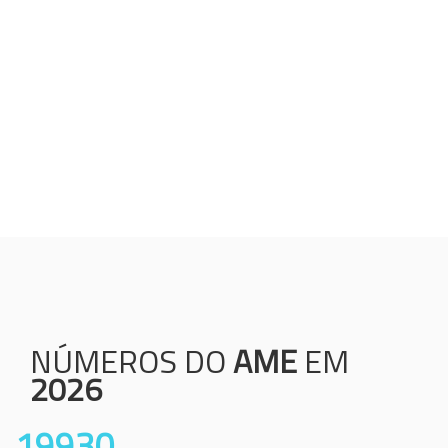
Humanização;
Resolutividade;
Ética;
Transparência;
Comprometimento;
Colaboração.
NÚMEROS DO
AME
EM
2026
19930