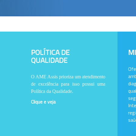
POLÍTICA DE
M
QUALIDADE
Of
amb
O AME Assis prioriza um atendimento
dia
de excelência para isso possui uma
qu
Política da Qualidade.
se
Clique e veja
Int
reg
saú