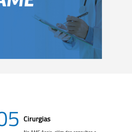
05
Cirurgias