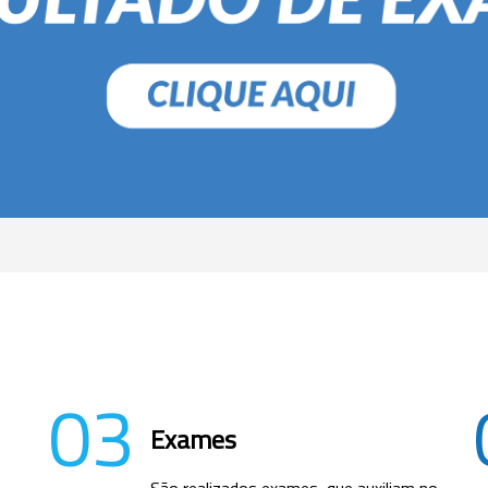
03
Exames