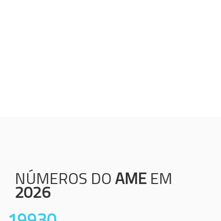
Humanização;
Resolutividade;
Ética;
Transparência;
Comprometimento;
Colaboração.
NÚMEROS DO
AME
EM
2026
19930