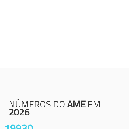
Humanização;
Resolutividade;
Ética;
Transparência;
Comprometimento;
Colaboração.
NÚMEROS DO
AME
EM
2026
19930