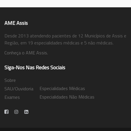
AME Assis
Desde 2013 atendendo pacientes de 12 Municípios de Assis e
Região, em 19 especialidades médicas e 5 não médicas.
Conheça o AME Assis.
Siga-Nos Nas Redes Sociais
Sobre
Especialidades Médicas
SAU/Ouvidoria
Especialidades Não Médicas
Exames
Trabalhe Conosco