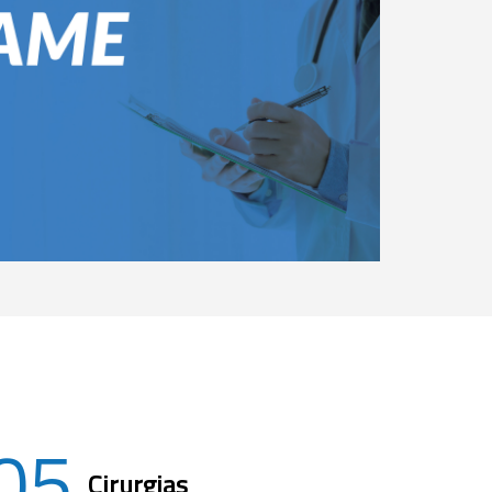
05
Cirurgias