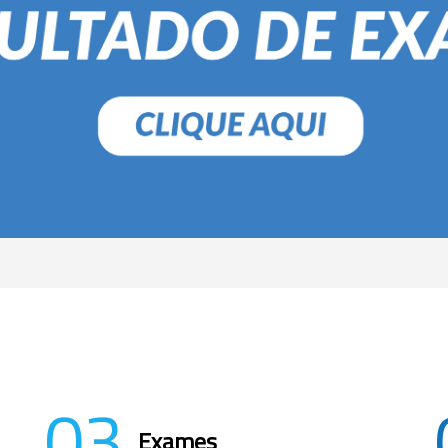
03
Exames