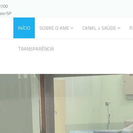
-3700
ssis/SP
INÍCIO
SOBRE O AME
CANAL + SAÚDE
P
TRANSPARÊNCIA