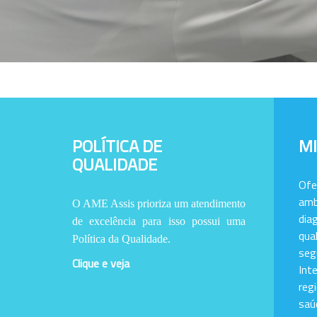
POLÍTICA DE
M
QUALIDADE
Of
amb
O AME Assis prioriza um atendimento
dia
de excelência para isso possui uma
qu
Política da Qualidade.
se
Clique e veja
Int
reg
saú