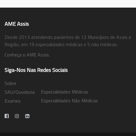
AME Assis
Desde 2013 atendendo pacientes de 12 Municípios de Assis e
Região, em 19 especialidades médicas e 5 não médicas.
Conheça o AME Assis.
Siga-Nos Nas Redes Sociais
Sobre
Especialidades Médicas
SAU/Ouvidoria
Especialidades Não Médicas
Exames
Trabalhe Conosco