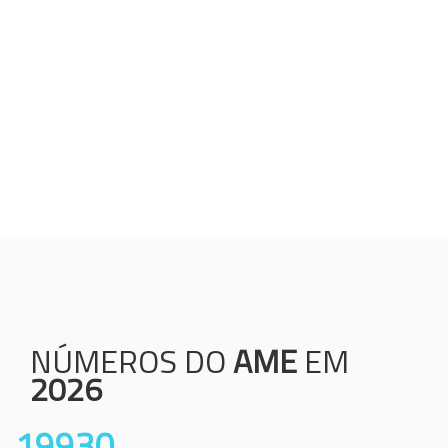
Humanização;
Resolutividade;
Ética;
Transparência;
Comprometimento;
Colaboração.
NÚMEROS DO
AME
EM
2026
19930