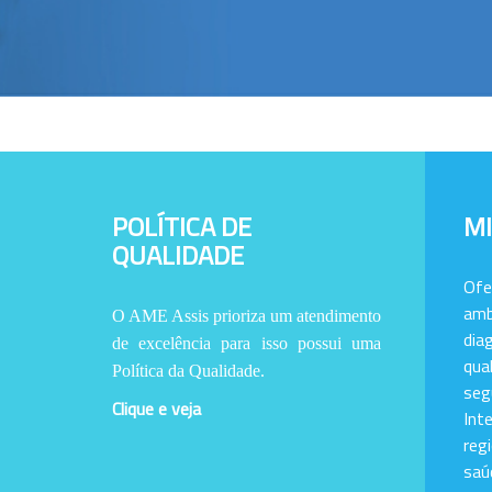
POLÍTICA DE
M
QUALIDADE
Of
amb
O AME Assis prioriza um atendimento
dia
de excelência para isso possui uma
qu
Política da Qualidade.
se
Clique e veja
Int
reg
saú