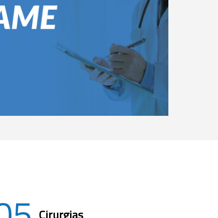
05
Cirurgias