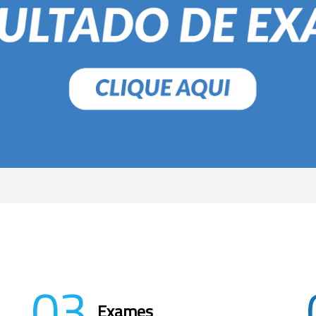
03
Exames