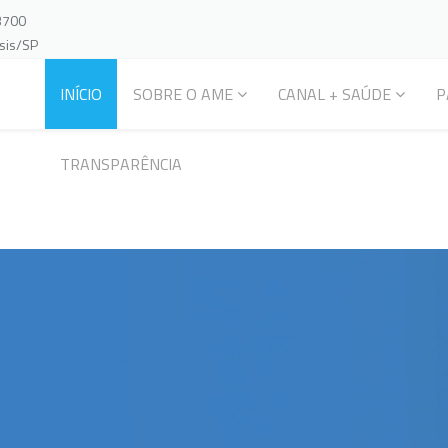
-3700
ssis/SP
INÍCIO
SOBRE O AME
CANAL + SAÚDE
P
TRANSPARÊNCIA