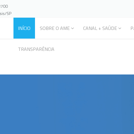
-3700
ssis/SP
INÍCIO
SOBRE O AME
CANAL + SAÚDE
P
TRANSPARÊNCIA