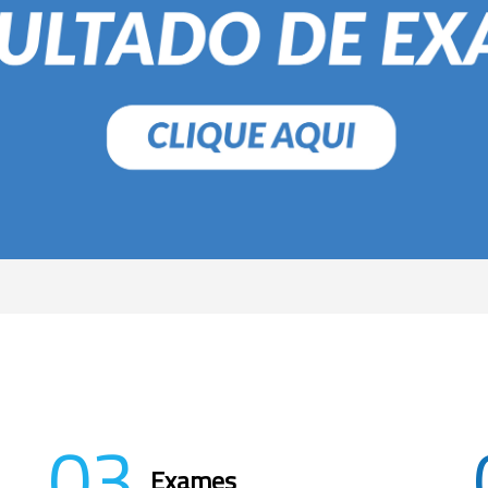
03
Exames