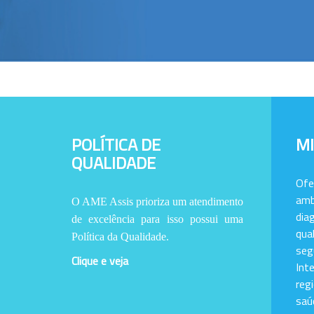
POLÍTICA DE
M
QUALIDADE
Of
amb
O AME Assis prioriza um atendimento
dia
de excelência para isso possui uma
qu
Política da Qualidade.
se
Clique e veja
Int
reg
saú