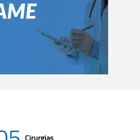
05
Cirurgias