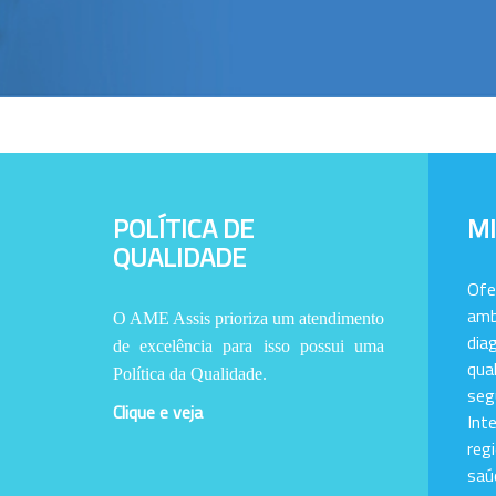
POLÍTICA DE
M
QUALIDADE
Of
amb
O AME Assis prioriza um atendimento
dia
de excelência para isso possui uma
qu
Política da Qualidade.
se
Clique e veja
Int
reg
saú