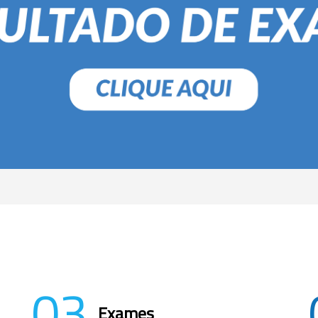
03
Exames