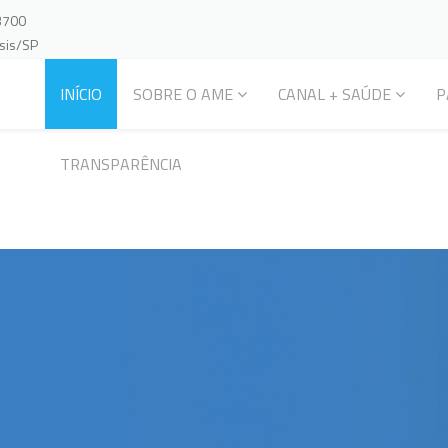
-3700
ssis/SP
INÍCIO
SOBRE O AME
CANAL + SAÚDE
P
TRANSPARÊNCIA