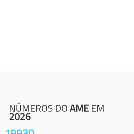
Humanização;
Resolutividade;
Ética;
Transparência;
Comprometimento;
Colaboração.
NÚMEROS DO
AME
EM
2026
19930