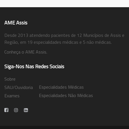
AME Assis
Desde 2013 atendendo pacientes de 12 Municípios de Assis e
Região, em 19 especialidades médicas e 5 não médicas.
Conheça o AME Assis.
Siga-Nos Nas Redes Sociais
Sobre
Especialidades Médicas
SAU/Ouvidoria
Especialidades Não Médicas
Exames
Trabalhe Conosco