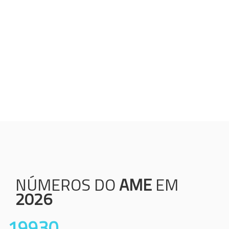
Humanização;
Resolutividade;
Ética;
Transparência;
Comprometimento;
Colaboração.
NÚMEROS DO
AME
EM
2026
19930