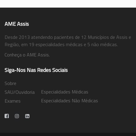
AME Assis
Desde 2013 atendendo pacientes de 12 Municípios de Assis e
Região, em 19 especialidades médicas e 5 não médicas.
Conheça o AME Assis.
Siga-Nos Nas Redes Sociais
Sobre
Especialidades Médicas
SAU/Ouvidoria
Especialidades Não Médicas
Exames
Trabalhe Conosco