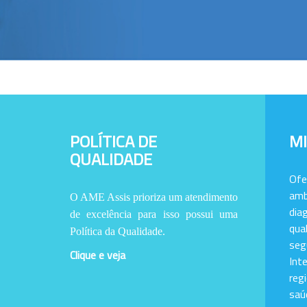
POLÍTICA DE
M
QUALIDADE
Of
amb
O AME Assis prioriza um atendimento
dia
de excelência para isso possui uma
qu
Política da Qualidade.
se
Clique e veja
Int
reg
saú