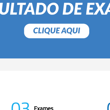
03
Exames