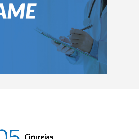
05
Cirurgias