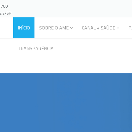
-3700
ssis/SP
INÍCIO
SOBRE O AME
CANAL + SAÚDE
P
TRANSPARÊNCIA