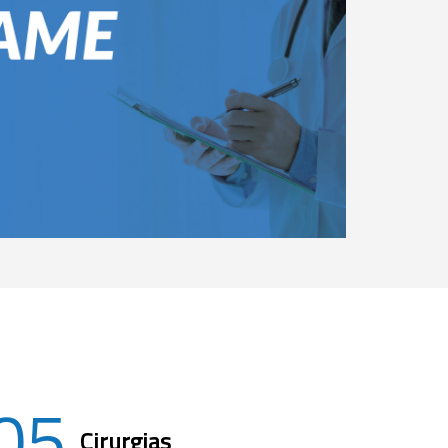
05
Cirurgias