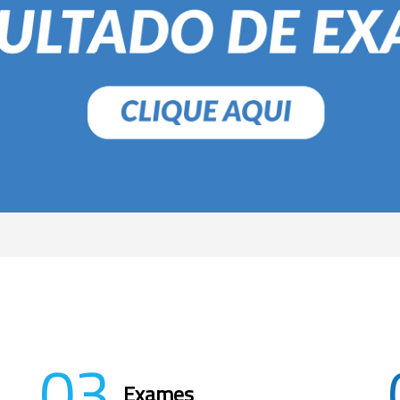
03
Exames