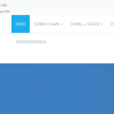
-3700
ssis/SP
INÍCIO
SOBRE O AME
CANAL + SAÚDE
P
TRANSPARÊNCIA