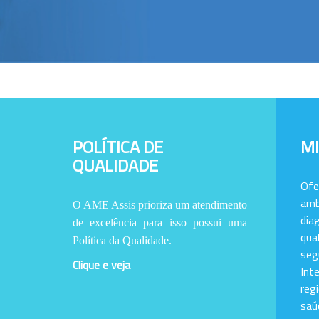
POLÍTICA DE
M
QUALIDADE
Of
amb
O AME Assis prioriza um atendimento
dia
de excelência para isso possui uma
qu
Política da Qualidade.
se
Clique e veja
Int
reg
saú