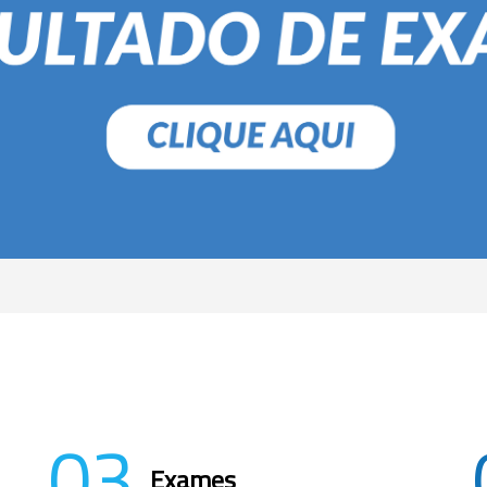
03
Exames