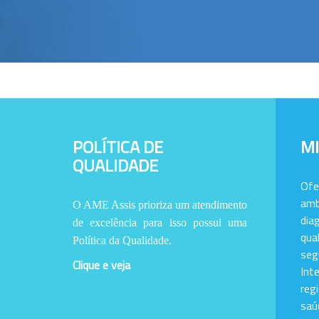
POLÍTICA DE
M
QUALIDADE
Of
amb
O AME Assis prioriza um atendimento
dia
de excelência para isso possui uma
qu
Política da Qualidade.
se
Clique e veja
Int
reg
saú