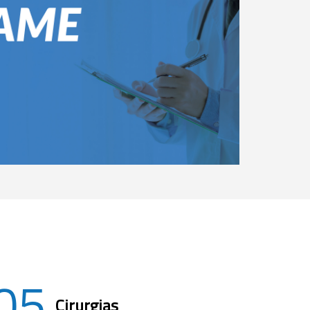
05
Cirurgias