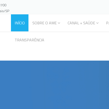
-3700
ssis/SP
INÍCIO
SOBRE O AME
CANAL + SAÚDE
P
TRANSPARÊNCIA