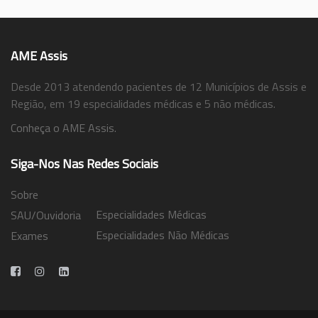
AME Assis
Desde 2013 atendendo pacientes de 12 Municípios de Assis e
Região, em 19 especialidades médicas e 5 não médicas.
Conheça o AME Assis.
Siga-Nos Nas Redes Sociais
Sobre
Especialidades Médicas
SAU/Ouvidoria
Especialidades Não Médicas
Exames
Trabalhe Conosco