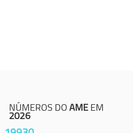
Humanização;
Resolutividade;
Ética;
Transparência;
Comprometimento;
Colaboração.
NÚMEROS DO
AME
EM
2026
19930