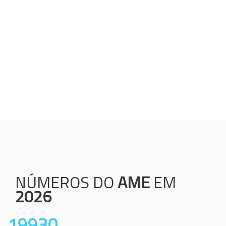
Humanização;
Resolutividade;
Ética;
Transparência;
Comprometimento;
Colaboração.
NÚMEROS DO
AME
EM
2026
19930