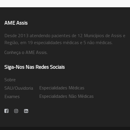
AME Assis
Desde 2013 atendendo pacientes de 12 Municípios de Assis e
Região, em 19 especialidades médicas e 5 não médicas.
Conheça o AME Assis.
Siga-Nos Nas Redes Sociais
Sobre
Especialidades Médicas
SAU/Ouvidoria
Especialidades Não Médicas
Exames
Trabalhe Conosco