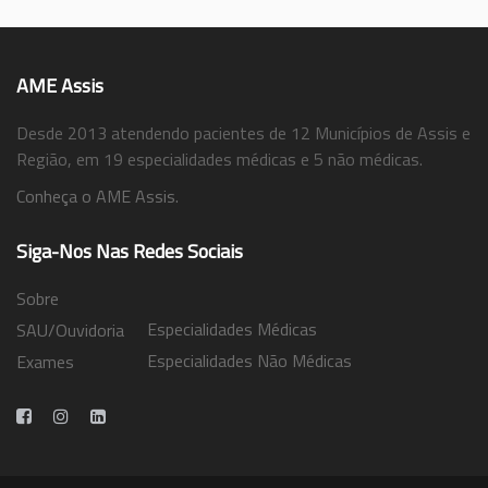
AME Assis
Desde 2013 atendendo pacientes de 12 Municípios de Assis e
Região, em 19 especialidades médicas e 5 não médicas.
Conheça o AME Assis.
Siga-Nos Nas Redes Sociais
Sobre
Especialidades Médicas
SAU/Ouvidoria
Especialidades Não Médicas
Exames
Trabalhe Conosco