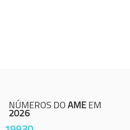
Humanização;
Resolutividade;
Ética;
Transparência;
Comprometimento;
Colaboração.
NÚMEROS DO
AME
EM
2026
19930