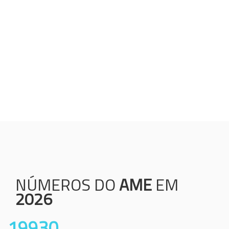
Humanização;
Resolutividade;
Ética;
Transparência;
Comprometimento;
Colaboração.
NÚMEROS DO
AME
EM
2026
19930