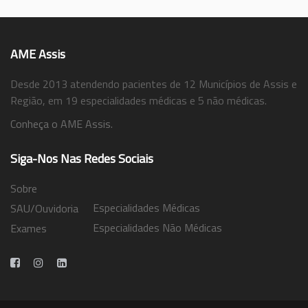
AME Assis
Desde 2013 atendendo pacientes de 12 Municípios de Assis e
Região, em 19 especialidades médicas e 5 não médicas.
Conheça o AME Assis.
Siga-Nos Nas Redes Sociais
Sobre
Especialidades Médicas
SAU/Ouvidoria
Especialidades Não Médicas
Exames
Trabalhe Conosco