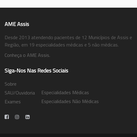
AME Assis
Desde 2013 atendendo pacientes de 12 Municípios de Assis e
Região, em 19 especialidades médicas e 5 não médicas.
Conheça o AME Assis.
Siga-Nos Nas Redes Sociais
Sobre
Especialidades Médicas
SAU/Ouvidoria
Especialidades Não Médicas
Exames
Trabalhe Conosco