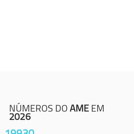
Humanização;
Resolutividade;
Ética;
Transparência;
Comprometimento;
Colaboração.
NÚMEROS DO
AME
EM
2026
19930