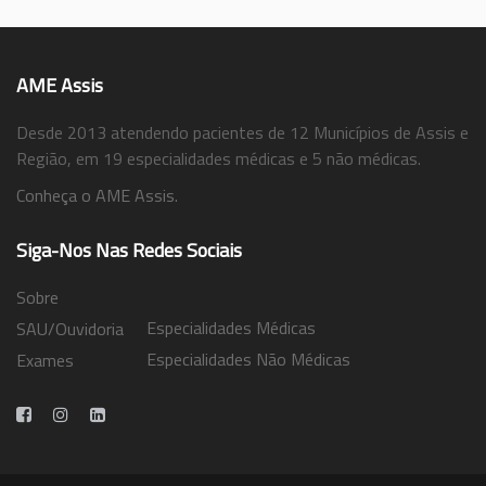
AME Assis
Desde 2013 atendendo pacientes de 12 Municípios de Assis e
Região, em 19 especialidades médicas e 5 não médicas.
Conheça o AME Assis.
Siga-Nos Nas Redes Sociais
Sobre
Especialidades Médicas
SAU/Ouvidoria
Especialidades Não Médicas
Exames
Trabalhe Conosco