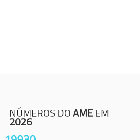
Humanização;
Resolutividade;
Ética;
Transparência;
Comprometimento;
Colaboração.
NÚMEROS DO
AME
EM
2026
19930