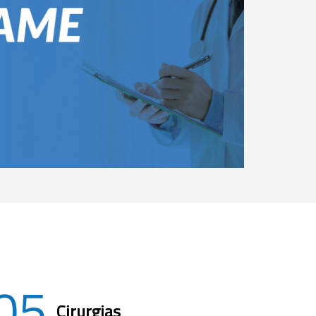
05
Cirurgias