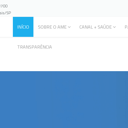
-3700
ssis/SP
INÍCIO
SOBRE O AME
CANAL + SAÚDE
P
TRANSPARÊNCIA