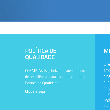
POLÍTICA DE
M
QUALIDADE
Of
amb
O AME Assis prioriza um atendimento
dia
de excelência para isso possui uma
qu
Política da Qualidade.
se
Clique e veja
Int
reg
saú