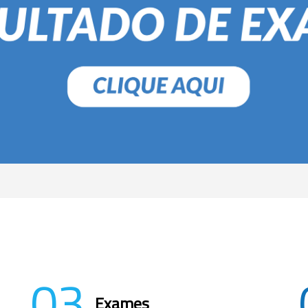
03
Exames