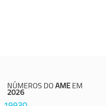
Humanização;
Resolutividade;
Ética;
Transparência;
Comprometimento;
Colaboração.
NÚMEROS DO
AME
EM
2026
19930