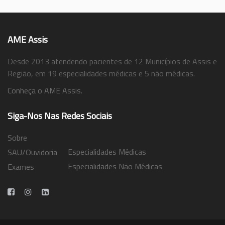
AME Assis
Desde 2013 atendendo pacientes de 12 Municípios de Assis e
Região, em 19 especialidades médicas e 5 não médicas.
Conheça o AME Assis.
Siga-Nos Nas Redes Sociais
Sobre
Especialidades Médicas
SAU/Ouvidoria
Especialidades Não Médicas
Exames
Trabalhe Conosco