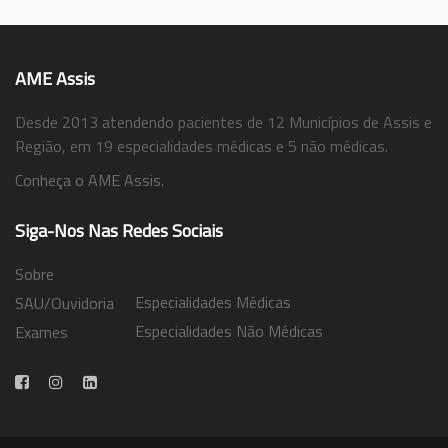
AME Assis
Desde 2013 atendendo pacientes de 12 Municípios de Assis e
Região, em 19 especialidades médicas e 5 não médicas.
Conheça o AME Assis.
Siga-Nos Nas Redes Sociais
Sobre
Especialidades Médicas
SAU/Ouvidoria
Especialidades Não Médicas
Exames
Trabalhe Conosco