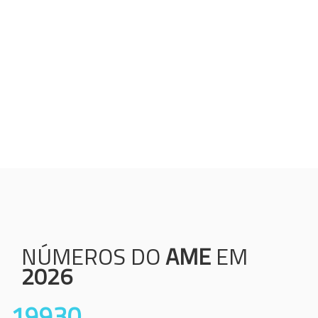
Humanização;
Resolutividade;
Ética;
Transparência;
Comprometimento;
Colaboração.
NÚMEROS DO
AME
EM
2026
19930