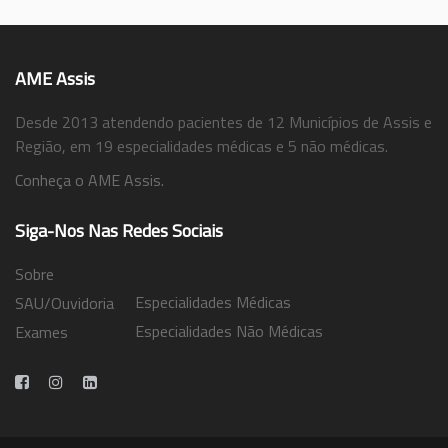
AME Assis
Desde 2013 atendendo pacientes de 12 Municípios de Assis e
Região, em 19 especialidades médicas e 5 não médicas.
Conheça o AME Assis.
Siga-Nos Nas Redes Sociais
Sobre
Especialidades Médicas
SAU/Ouvidoria
Especialidades Não Médicas
Exames
Trabalhe Conosco