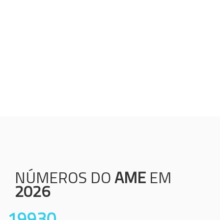
Humanização;
Resolutividade;
Ética;
Transparência;
Comprometimento;
Colaboração.
NÚMEROS DO
AME
EM
2026
19930