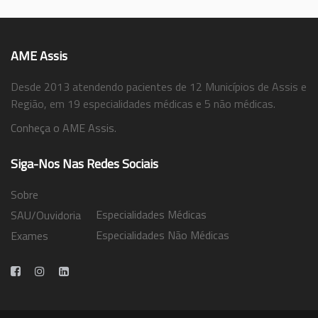
AME Assis
Desde 2013 atendendo pacientes de 12 Municípios de Assis e
Região, em 19 especialidades médicas e 5 não médicas.
Conheça o AME Assis.
Siga-Nos Nas Redes Sociais
Sobre
Especialidades Médicas
SAU/Ouvidoria
Especialidades Não Médicas
Exames
Trabalhe Conosco