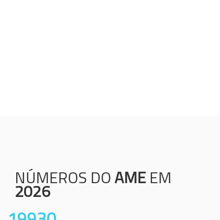
Humanização;
Resolutividade;
Ética;
Transparência;
Comprometimento;
Colaboração.
NÚMEROS DO
AME
EM
2026
19930