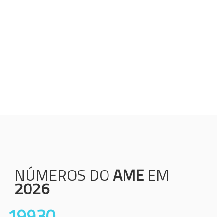
Humanização;
Resolutividade;
Ética;
Transparência;
Comprometimento;
Colaboração.
NÚMEROS DO
AME
EM
2026
19930