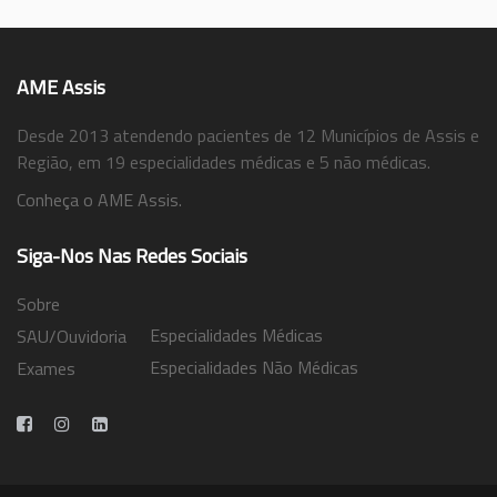
AME Assis
Desde 2013 atendendo pacientes de 12 Municípios de Assis e
Região, em 19 especialidades médicas e 5 não médicas.
Conheça o AME Assis.
Siga-Nos Nas Redes Sociais
Sobre
Especialidades Médicas
SAU/Ouvidoria
Especialidades Não Médicas
Exames
Trabalhe Conosco