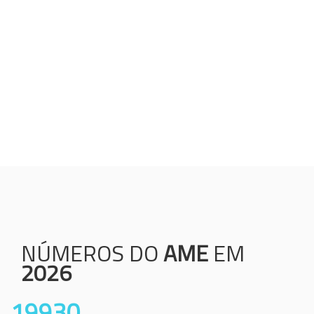
Humanização;
Resolutividade;
Ética;
Transparência;
Comprometimento;
Colaboração.
NÚMEROS DO
AME
EM
2026
19930