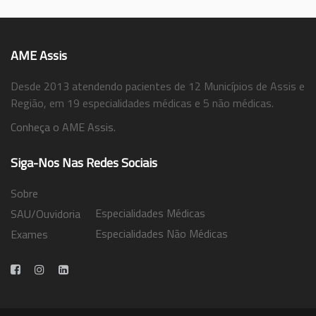
AME Assis
Desde 2013 atendendo pacientes de 12 Municípios de Assis e
Região, em 19 especialidades médicas e 5 não médicas.
Conheça o AME Assis.
Siga-Nos Nas Redes Sociais
Sobre
Especialidades Médicas
SAU/Ouvidoria
Especialidades Não Médicas
Exames
Trabalhe Conosco