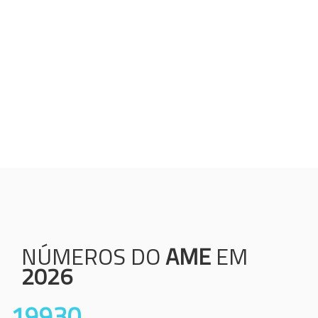
Humanização;
Resolutividade;
Ética;
Transparência;
Comprometimento;
Colaboração.
NÚMEROS DO
AME
EM
2026
19930