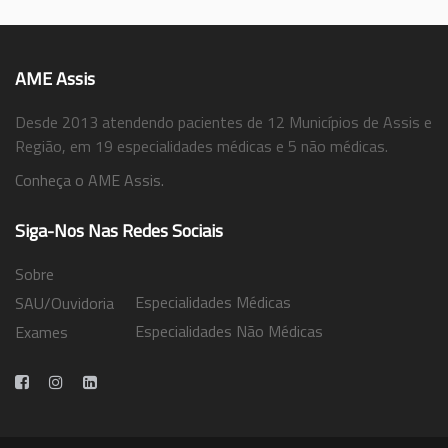
AME Assis
Desde 2013 atendendo pacientes de 12 Municípios de Assis e
Região, em 19 especialidades médicas e 5 não médicas.
Conheça o AME Assis.
Siga-Nos Nas Redes Sociais
Sobre
Especialidades Médicas
SAU/Ouvidoria
Especialidades Não Médicas
Exames
Trabalhe Conosco