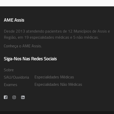
AME Assis
Desde 2013 atendendo pacientes de 12 Municípios de Assis e
Região, em 19 especialidades médicas e 5 não médicas.
Conheça o AME Assis.
Siga-Nos Nas Redes Sociais
Sobre
Especialidades Médicas
SAU/Ouvidoria
Especialidades Não Médicas
Exames
Trabalhe Conosco