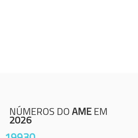
Humanização;
Resolutividade;
Ética;
Transparência;
Comprometimento;
Colaboração.
NÚMEROS DO
AME
EM
2026
19930