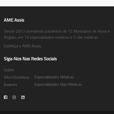
AME Assis
Desde 2013 atendendo pacientes de 12 Municípios de Assis e
Região, em 19 especialidades médicas e 5 não médicas.
Conheça o AME Assis.
Siga-Nos Nas Redes Sociais
Sobre
Especialidades Médicas
SAU/Ouvidoria
Especialidades Não Médicas
Exames
Trabalhe Conosco