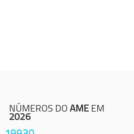
Humanização;
Resolutividade;
Ética;
Transparência;
Comprometimento;
Colaboração.
NÚMEROS DO
AME
EM
2026
19930