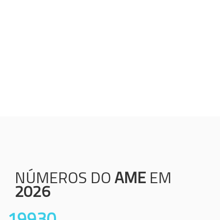
Humanização;
Resolutividade;
Ética;
Transparência;
Comprometimento;
Colaboração.
NÚMEROS DO
AME
EM
2026
19930