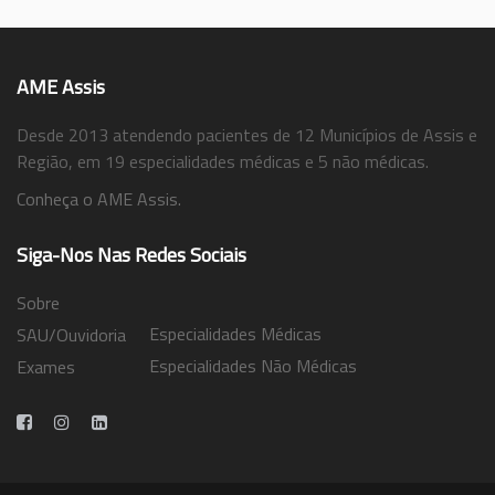
AME Assis
Desde 2013 atendendo pacientes de 12 Municípios de Assis e
Região, em 19 especialidades médicas e 5 não médicas.
Conheça o AME Assis.
Siga-Nos Nas Redes Sociais
Sobre
Especialidades Médicas
SAU/Ouvidoria
Especialidades Não Médicas
Exames
Trabalhe Conosco