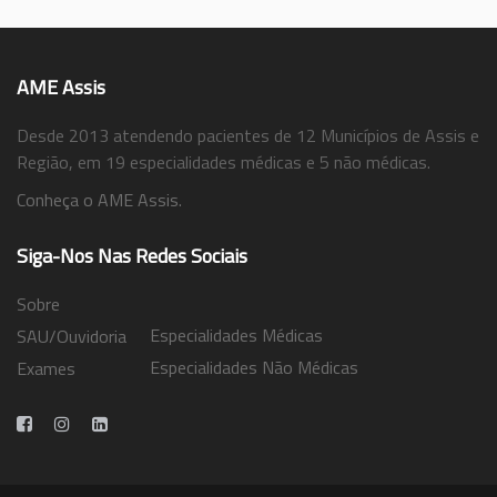
AME Assis
Desde 2013 atendendo pacientes de 12 Municípios de Assis e
Região, em 19 especialidades médicas e 5 não médicas.
Conheça o AME Assis.
Siga-Nos Nas Redes Sociais
Sobre
Especialidades Médicas
SAU/Ouvidoria
Especialidades Não Médicas
Exames
Trabalhe Conosco