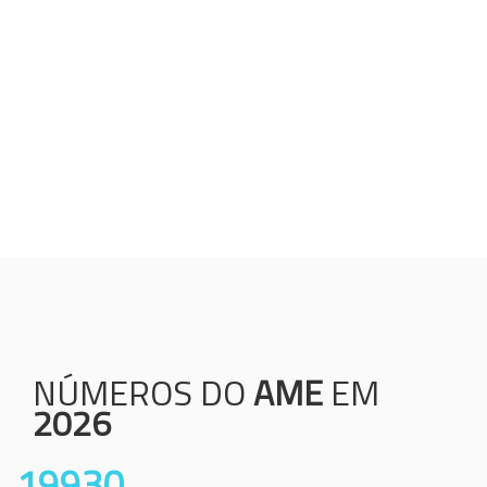
Humanização;
Resolutividade;
Ética;
Transparência;
Comprometimento;
Colaboração.
NÚMEROS DO
AME
EM
2026
19930