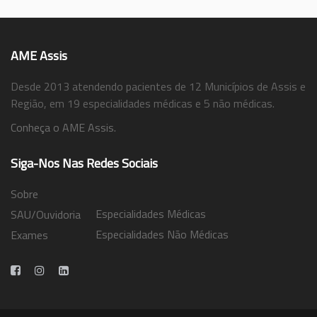
AME Assis
Desde 2013 atendendo pacientes de 12 Municípios de Assis e
Região, em 19 especialidades médicas e 5 não médicas.
Conheça o AME Assis.
Siga-Nos Nas Redes Sociais
Sobre
Especialidades Médicas
SAU/Ouvidoria
Especialidades Não Médicas
Exames
Trabalhe Conosco