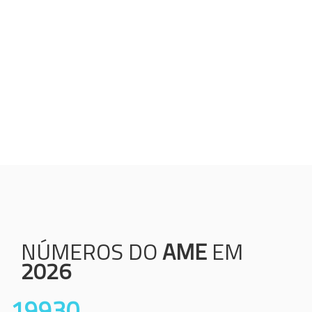
Humanização;
Resolutividade;
Ética;
Transparência;
Comprometimento;
Colaboração.
NÚMEROS DO
AME
EM
2026
19930