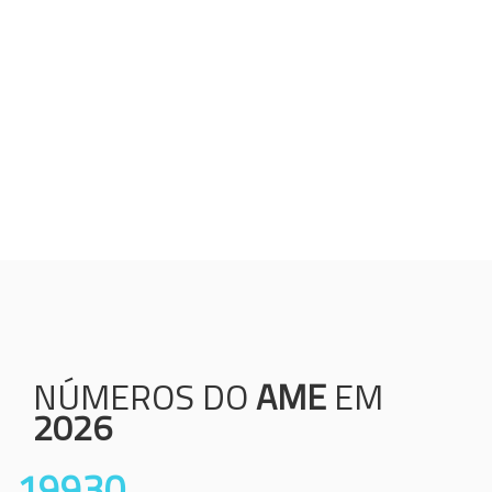
Humanização;
Resolutividade;
Ética;
Transparência;
Comprometimento;
Colaboração.
NÚMEROS DO
AME
EM
2026
19930