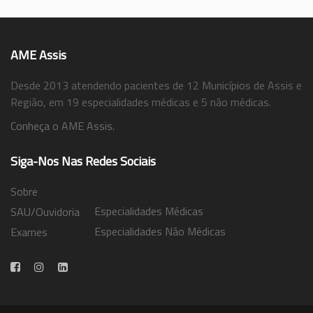
AME Assis
Desde 2013 atendendo pacientes de 12 Municípios de Assis e
Região, em 19 especialidades médicas e 5 não médicas.
Conheça o AME Assis.
Siga-Nos Nas Redes Sociais
Sobre
Especialidades Médicas
SAU/Ouvidoria
Especialidades Não Médicas
Exames
Trabalhe Conosco