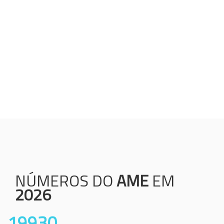
Humanização;
Resolutividade;
Ética;
Transparência;
Comprometimento;
Colaboração.
NÚMEROS DO
AME
EM
2026
19930