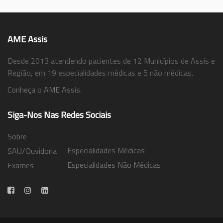
AME Assis
Desde 2013 atendendo pacientes de 12 Municípios de Assis e
Região, em 19 especialidades médicas e 5 não médicas.
Conheça o AME Assis.
Siga-Nos Nas Redes Sociais
Sobre
Especialidades Médicas
SAU/Ouvidoria
Especialidades Não Médicas
Exames
Trabalhe Conosco