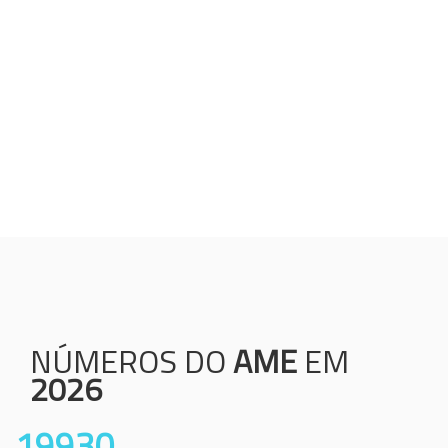
Humanização;
Resolutividade;
Ética;
Transparência;
Comprometimento;
Colaboração.
NÚMEROS DO
AME
EM
2026
19930