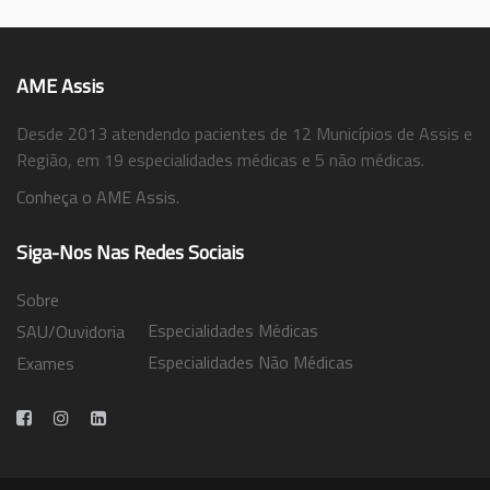
AME Assis
Desde 2013 atendendo pacientes de 12 Municípios de Assis e
Região, em 19 especialidades médicas e 5 não médicas.
Conheça o AME Assis.
Siga-Nos Nas Redes Sociais
Sobre
Especialidades Médicas
SAU/Ouvidoria
Especialidades Não Médicas
Exames
Trabalhe Conosco