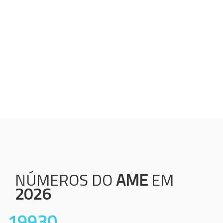
Humanização;
Resolutividade;
Ética;
Transparência;
Comprometimento;
Colaboração.
NÚMEROS DO
AME
EM
2026
19930