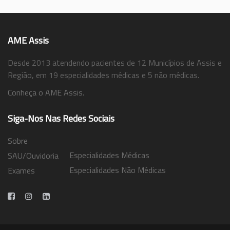
AME Assis
Desde 2013 atendendo pacientes de 12 Municípios de Assis e
Região, em 19 especialidades médicas e 5 não médicas.
Conheça o AME Assis.
Siga-Nos Nas Redes Sociais
Sobre
Especialidades Médicas
SAU/Ouvidoria
Especialidades Não Médicas
Exames
Trabalhe Conosco