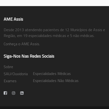
AME Assis
Desde 2013 atendendo pacientes de 12 Municípios de Assis e
Região, em 19 especialidades médicas e 5 não médicas.
Conheça o AME Assis.
Siga-Nos Nas Redes Sociais
Sobre
Especialidades Médicas
SAU/Ouvidoria
Especialidades Não Médicas
Exames
Trabalhe Conosco