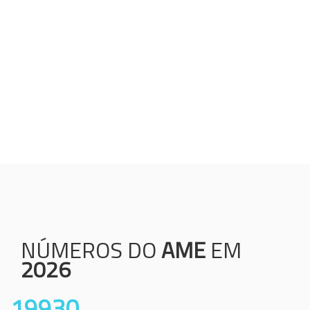
Humanização;
Resolutividade;
Ética;
Transparência;
Comprometimento;
Colaboração.
NÚMEROS DO
AME
EM
2026
19930