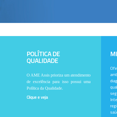
POLÍTICA DE
M
QUALIDADE
Of
amb
O AME Assis prioriza um atendimento
dia
de excelência para isso possui uma
qu
Política da Qualidade.
se
Clique e veja
Int
reg
saú