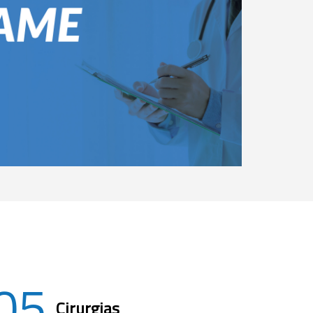
05
Cirurgias