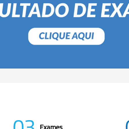
03
Exames