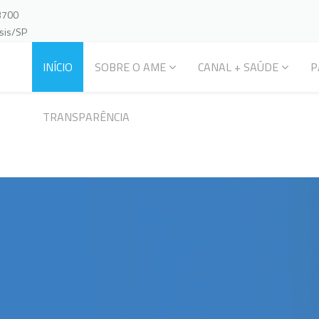
-3700
ssis/SP
INÍCIO
SOBRE O AME
CANAL + SAÚDE
P
TRANSPARÊNCIA