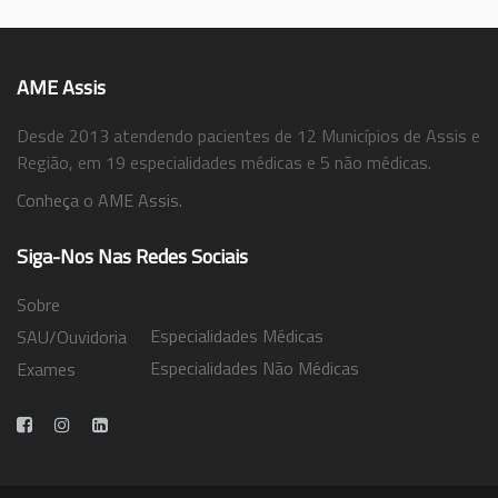
AME Assis
Desde 2013 atendendo pacientes de 12 Municípios de Assis e
Região, em 19 especialidades médicas e 5 não médicas.
Conheça o AME Assis.
Siga-Nos Nas Redes Sociais
Sobre
Especialidades Médicas
SAU/Ouvidoria
Especialidades Não Médicas
Exames
Trabalhe Conosco