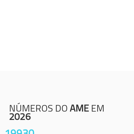
Humanização;
Resolutividade;
Ética;
Transparência;
Comprometimento;
Colaboração.
NÚMEROS DO
AME
EM
2026
19930