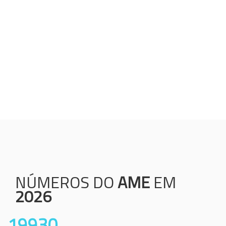
Humanização;
Resolutividade;
Ética;
Transparência;
Comprometimento;
Colaboração.
NÚMEROS DO
AME
EM
2026
19930