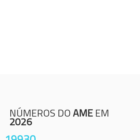
Humanização;
Resolutividade;
Ética;
Transparência;
Comprometimento;
Colaboração.
NÚMEROS DO
AME
EM
2026
19930