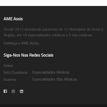
AME Assis
Desde 2013 atendendo pacientes de 12 Municípios de Assis e
Região, em 19 especialidades médicas e 5 não médicas.
Conheça o AME Assis.
Siga-Nos Nas Redes Sociais
Sobre
Especialidades Médicas
SAU/Ouvidoria
Especialidades Não Médicas
Exames
Trabalhe Conosco