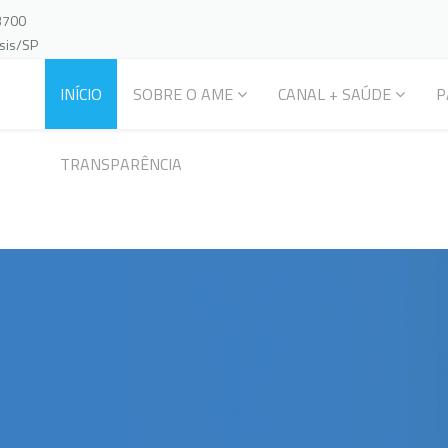
-3700
ssis/SP
INÍCIO
SOBRE O AME
CANAL + SAÚDE
P
TRANSPARÊNCIA