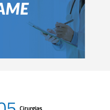
05
Cirurgias