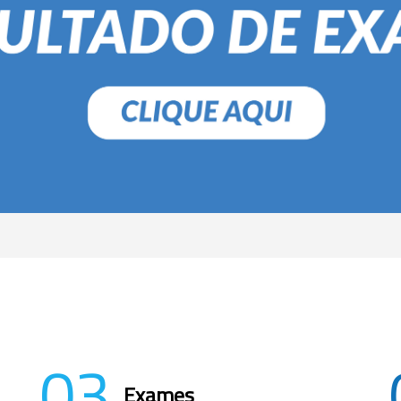
03
Exames