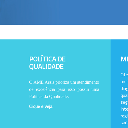
POLÍTICA DE
M
QUALIDADE
Of
amb
O AME Assis prioriza um atendimento
dia
de excelência para isso possui uma
qu
Política da Qualidade.
se
Clique e veja
Int
reg
saú